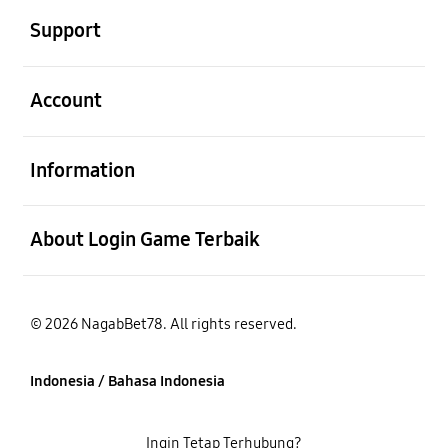
Support
Buka
Account
Buka
Information
Buka
About Login Game Terbaik
© 2026 NagabBet78. All rights reserved.
Indonesia / Bahasa Indonesia
Ingin Tetap Terhubung?