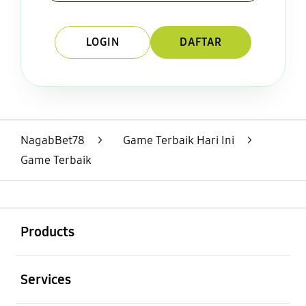
LOGIN
DAFTAR
Layer Popup Close
NagabBet78
>
Game Terbaik Hari Ini
>
Game Terbaik
Buka
Footer Navigation
Products
Buka
Services
Buka