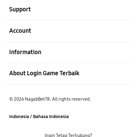
Support
Buka
Account
Buka
Information
Buka
About Login Game Terbaik
© 2026 NagabBet78. All rights reserved.
Indonesia / Bahasa Indonesia
Ingin Tetap Terhubung?