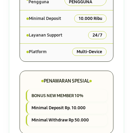
Pengguna
PENGGUNA
Minimal Deposit
10.000 Ribu
Layanan Support
24/7
Platform
Multi-Device
PENAWARAN SPESIAL
BONUS NEW MEMBER 10%
Minimal Deposit Rp. 10.000
Minimal Withdraw Rp 50.000