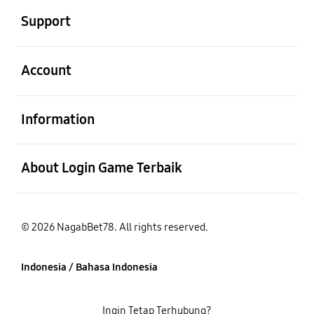
Support
Buka
Account
Buka
Information
Buka
About Login Game Terbaik
© 2026 NagabBet78. All rights reserved.
Indonesia / Bahasa Indonesia
Ingin Tetap Terhubung?