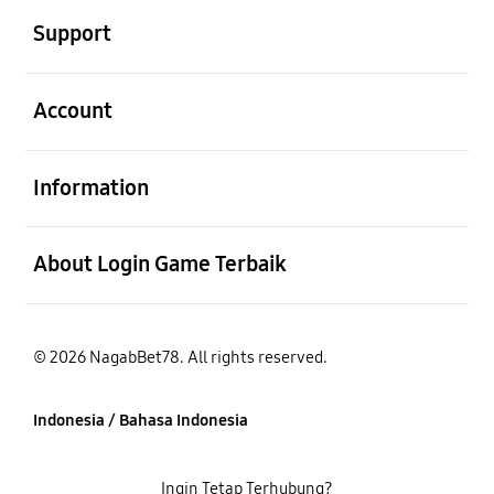
Support
Buka
Account
Buka
Information
Buka
About Login Game Terbaik
© 2026 NagabBet78. All rights reserved.
Indonesia / Bahasa Indonesia
Ingin Tetap Terhubung?